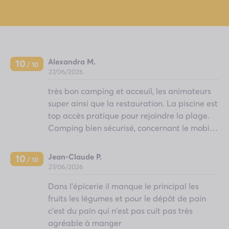
Alexandra M.
10
/ 10
27/06/2026
très bon camping et acceuil, les animateurs
super ainsi que la restauration. La piscine est
top accès pratique pour rejoindre la plage.
Camping bien sécurisé, concernant le mobil-
home parfait manque juste une ou deux
prises de branchement Nous serions prêts à
Jean-Claude P.
10
/ 10
revenir
27/06/2026
Dans l'épicerie il manque le principal les
fruits les légumes et pour le dépôt de pain
c'est du pain qui n'est pas cuit pas très
agréable à manger