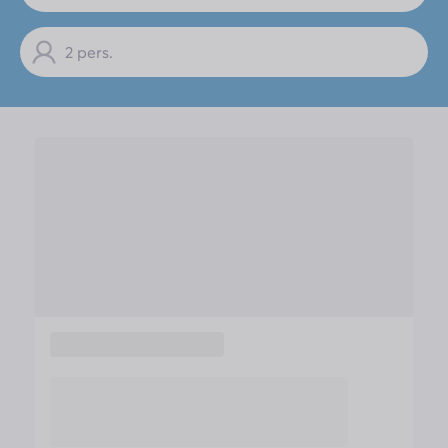
beaucoup que l'eau des bassins soit
chauffée. Espace restaurant, cadre moyen
2 pers.
(toiles super chaudes), les plats sont bons.
Partie hébergement : vieillot, manque de
vaisselle,il faut faire tourner le lave-vaisselle
pour 4 couverts c'est du gaspillage. Extérieur
du camping: point positif l'arrêt de bus par
contre très dangereux la route juste devant
le camping avec bcp de passage.