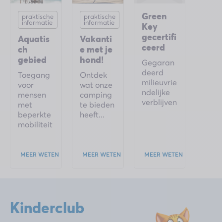
Green
praktische
praktische
informatie
informatie
Key
gecertifi
Aquatis
Vakanti
ceerd
ch
e met je
gebied
hond!
Gegaran
deerd
Toegang
Ontdek
milieuvrie
voor
wat onze
ndelijke
mensen
camping
verblijven
met
te bieden
beperkte
heeft...
mobiliteit
MEER WETEN
MEER WETEN
MEER WETEN
Kinderclub