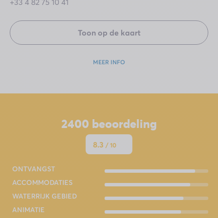
+33 4 82 75 10 41
Toon op de kaart
MEER INFO
2400
beoordeling
8.3
/ 10
ONTVANGST
ACCOMMODATIES
WATERRIJK GEBIED
ANIMATIE