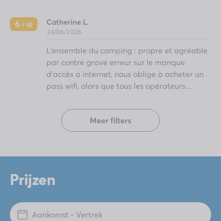
Catherine L.
6
/ 10
24/06/2026
L'ensemble du camping : propre et agréable
par contre grave erreur sur le manque
d'accès a internet, nous oblige à acheter un
pass wifi, alors que tous les opérateurs
internet s'engagent à ce qu'il n'y ait plus de
zone blanche (pas d'accès internet) de plus
Meer filters
dans la conjoncture actuelle, tous les forfaits
mobiles sont proposés avec des usages
internet inclus, de plus les clients de la zone
internationale sont obligés de prendre un
forfait pour un usage en France + un pass wifi
Prijzen
pour ce camping, cette pratique n'est pas
acceptable, on faisait cela il y plus de 10ans,
un ressenti d'être une vache à lait. Espace
Aankomst - Vertrek
aquatique bien, propre et j'apprécie